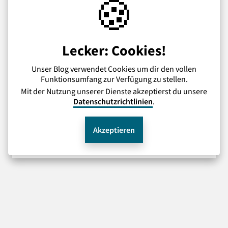
🍪
Lecker: Cookies!
Veröffentlicht am 02. Mai 2025
kippe aktuell
Unser Blog verwendet Cookies um dir den vollen
Funktionsumfang zur Verfügung zu stellen.
Straßburg-Austausch 2025
Mit der Nutzung unserer Dienste akzeptierst du unsere
Veronika Reichert und Maike Sophie Krebs
Datenschutzrichtlinien
.
berichten über ihre Erlebnisse von dem diesjährigen
Straßburg-Austausch.
Akzeptieren
» Weiterlesen