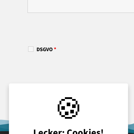
DSGVO
*
🍪
Lecker: Cookies!