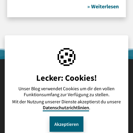
» Weiterlesen
🍪
Lecker: Cookies!
Schulhomepage
Kontakt
Datenschutz
Impressum
Unser Blog verwendet Cookies um dir den vollen
Funktionsumfang zur Verfügung zu stellen.
Mit der Nutzung unserer Dienste akzeptierst du unsere
Datenschutzrichtlinien
.
Bildrechte
Einstellungen
© 2026 kippebloggt - Alle Rechte vorbehalten.
Akzeptieren