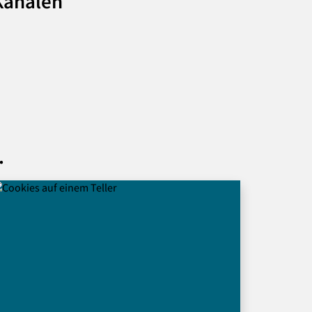
-Kanälen
.