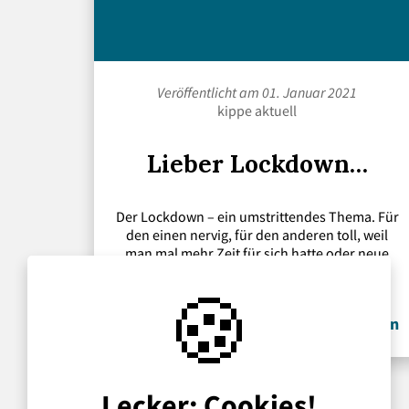
Veröffentlicht am 01. Januar 2021
kippe aktuell
Lieber Lockdown…
Der Lockdown – ein umstrittendes Thema. Für
den einen nervig, für den anderen toll, weil
man mal mehr Zeit für sich hatte oder neue
Sachen machen konnte. Wir fassen
🍪
zusammen!
» Weiterlesen
Lecker: Cookies!