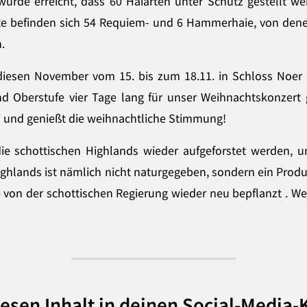
urde erreicht, dass 60 Haiarten unter Schutz gestellt w
ste befinden sich 54 Requiem- und 6 Hammerhaie, von den
.
 diesen November vom 15. bis zum 18.11. in Schloss Noer i
 Oberstufe vier Tage lang für unser Weihnachtskonzert g
ei und genießt die weihnachtliche Stimmung!
ie schottischen Highlands wieder aufgeforstet werden, 
Highlands ist nämlich nicht naturgegeben, sondern ein Prod
 von der schottischen Regierung wieder neu bepflanzt . We
iesen Inhalt in deinen Social-Media