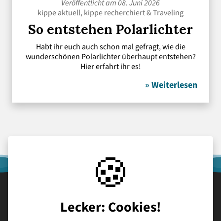
Veröffentlicht am 08. Juni 2026
kippe aktuell
,
kippe recherchiert
&
Traveling
So entstehen Polarlichter
Habt ihr euch auch schon mal gefragt, wie die
wunderschönen Polarlichter überhaupt entstehen?
Hier erfahrt ihr es!
» Weiterlesen
🍪
Lecker: Cookies!
Schulhomepage
Kontakt
Datenschutz
Impressum