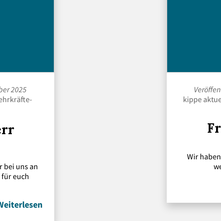
ber 2025
Veröffe
ehrkräfte-
kippe aktue
F
err
Wir haben 
r bei uns an
we
 für euch
Weiterlesen